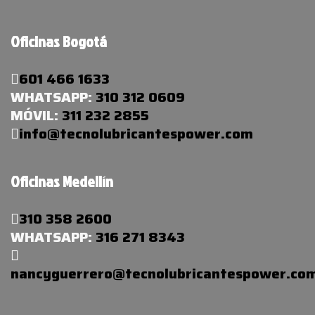
Oficinas Bogotá
601 466 1633
WHATSAPP:
310 312 0609
MÓVIL:
311 232 2855
info@tecnolubricantespower.com
Oficinas Medellín
310 358 2600
WHATSAPP:
316 271 8343
nancyguerrero@tecnolubricantespower.co