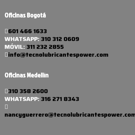
Oficinas Bogotá
601 466 1633
WHATSAPP:
310 312 0609
MÓVIL:
311 232 2855
info@tecnolubricantespower.com
Oficinas Medellín
310 358 2600
WHATSAPP:
316 271 8343
nancyguerrero@tecnolubricantespower.co