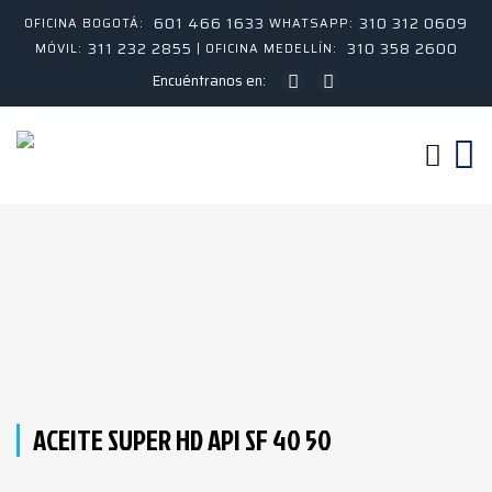
601 466 1633
310 312 0609
OFICINA BOGOTÁ:
WHATSAPP:
311 232 2855
310 358 2600
MÓVIL:
| OFICINA MEDELLÍN:
Encuéntranos en:
ACEITE SUPER HD API SF 40 50