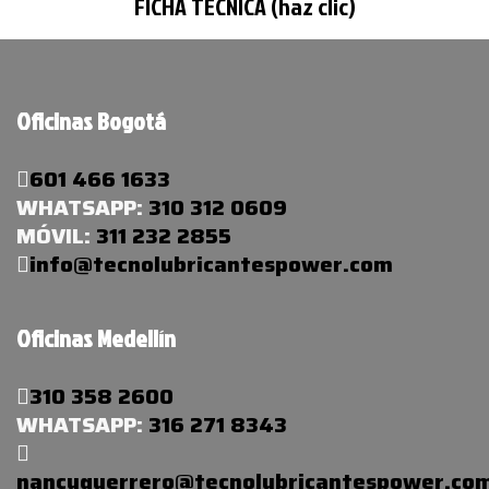
FICHA TÉCNICA (haz clic)
Oficinas Bogotá
601 466 1633
WHATSAPP:
310 312 0609
MÓVIL:
311 232 2855
info@tecnolubricantespower.com
Oficinas Medellín
310 358 2600
WHATSAPP:
316 271 8343
nancyguerrero@tecnolubricantespower.co