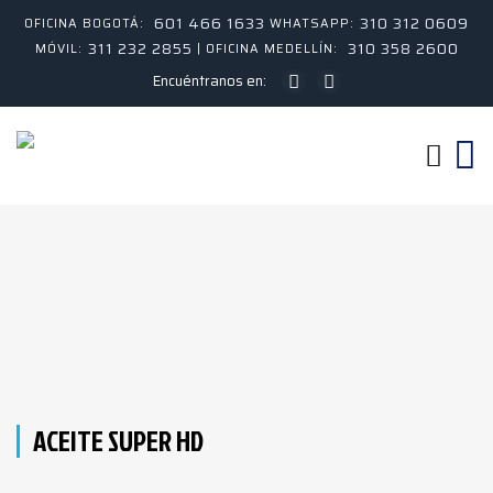
601 466 1633
310 312 0609
OFICINA BOGOTÁ:
WHATSAPP:
311 232 2855
310 358 2600
MÓVIL:
| OFICINA MEDELLÍN:
Encuéntranos en:
ACEITE SUPER HD