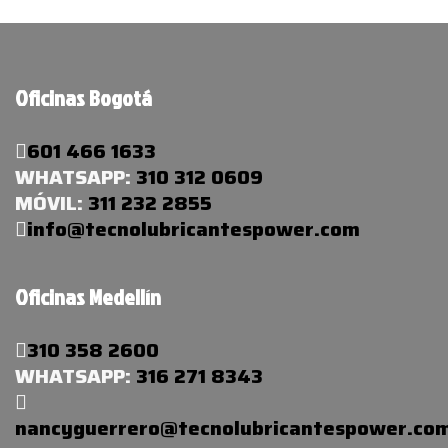
Oficinas Bogotá
601 466 1633
WHATSAPP:
310 312 0609
MÓVIL:
311 232 2855
info@tecnolubricantespower.com
Oficinas Medellín
310 358 2600
WHATSAPP:
316 271 8343
nancyguerrero@tecnolubricantespower.co