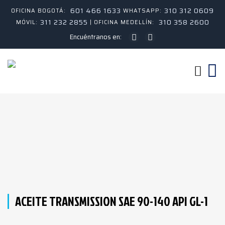
601 466 1633
310 312 0609
OFICINA BOGOTÁ:
WHATSAPP:
311 232 2855
310 358 2600
MÓVIL:
| OFICINA MEDELLÍN:
Encuéntranos en:
ACEITE TRANSMISSION SAE 90-140 API GL-1