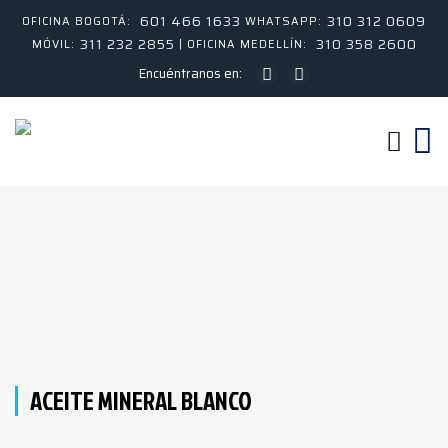
601 466 1633
310 312 0609
OFICINA BOGOTÁ:
WHATSAPP:
311 232 2855
310 358 2600
MÓVIL:
| OFICINA MEDELLÍN:
Encuéntranos en:
ACEITE MINERAL BLANCO