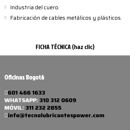
Industria del cuero.
Fabricación de cables metálicos y plásticos.
FICHA TÉCNICA (haz clic)
Oficinas Bogotá
601 466 1633
WHATSAPP:
310 312 0609
MÓVIL:
311 232 2855
info@tecnolubricantespower.com