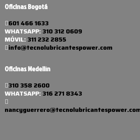
Oficinas Bogotá
601 466 1633
WHATSAPP:
310 312 0609
MÓVIL:
311 232 2855
info@tecnolubricantespower.com
Oficinas Medellín
310 358 2600
WHATSAPP:
316 271 8343
nancyguerrero@tecnolubricantespower.co