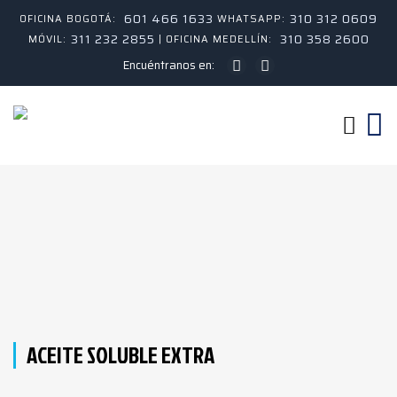
601 466 1633
310 312 0609
OFICINA BOGOTÁ:
WHATSAPP:
311 232 2855
310 358 2600
MÓVIL:
| OFICINA MEDELLÍN:
Encuéntranos en:
ACEITE SOLUBLE EXTRA