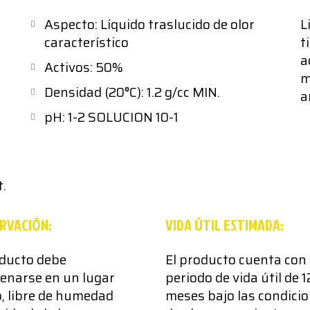
Aspecto: Líquido traslucido de olor
L
característico
t
a
Activos: 50%
m
Densidad (20°C): 1.2 g/cc MIN.
a
pH: 1-2 SOLUCION 10-1
.
RVACIÓN:
VIDA ÚTIL ESTIMADA:
oducto debe
El producto cuenta con
enarse en un lugar
periodo de vida útil de 1
o, libre de humedad
meses bajo las condici