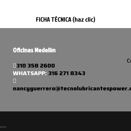
FICHA TÉCNICA (haz clic)
Oficinas Medellín
C
310 358 2600
WHATSAPP:
316 271 8343
nancyguerrero@tecnolubricantespower
ados