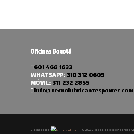
Oficinas Bogotá
601 466 1633
WHATSAPP:
310 312 0609
MÓVIL:
311 232 2855
info@tecnolubricantespower.com
Diseñado por
© 2025 Todos los derechos reserv