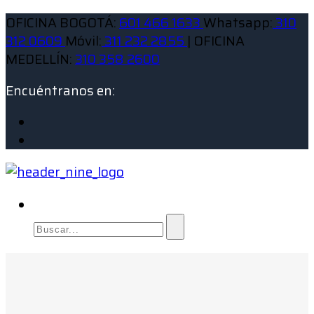
OFICINA BOGOTÁ:
601 466 1633
Whatsapp:
310
312 0609
Móvil:
311 232 2855
| OFICINA
MEDELLÍN:
310 358 2600
Encuéntranos en: