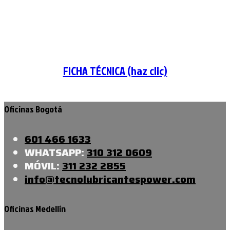
FICHA TÉCNICA (haz clic)
Oficinas Bogotá
601 466 1633
WHATSAPP:
310 312 0609
MÓVIL:
311 232 2855
info@tecnolubricantespower.com
Oficinas Medellín